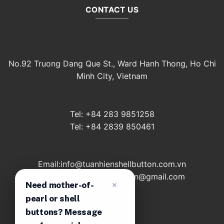
選
查
CONTACT US
擇
合
適
鈕
扣
尺
No.92 Truong Dang Que St., Ward Hanh Thong, Ho Chi
寸
Minh City, Vietnam
Tel: +84 283 9851258
Tel: +84 2839 850461
Email:info@tuanhienshellbutton.com.vn
Email: tuanhienshellbutton@gmail.com
Need mother-of-
pearl or shell
buttons? Message
About