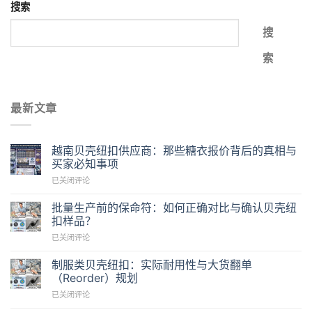
搜索
搜
索
最新文章
越南贝壳纽扣供应商：那些糖衣报价背后的真相与
买家必知事项
越
已关闭评论
南
贝
批量生产前的保命符：如何正确对比与确认贝壳纽
壳
扣样品？
纽
批
已关闭评论
扣
量
供
生
应
制服类贝壳纽扣：实际耐用性与大货翻单
产
商：
（Reorder）规划
前
那
制
已关闭评论
的
些
服
保
糖