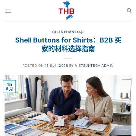
跳
到
内
容
CHƯA PHÂN LOẠI
Shell Buttons for Shirts：B2B 买
家的材料选择指南
POSTED ON
15 6 月, 2026
BY
VIETSUNTECH ADMIN
15
6 月