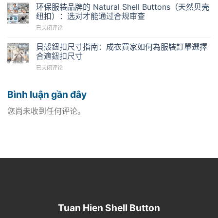
类
命
环保服装品牌的 Natural Shell Buttons（天然贝壳
衣
贝
符：
纽扣）：选对才能通过合规审查
报
壳
如
价
环
已关闭评论
纽
何
背
保
扣：
正
后
服
实
貝殼鈕扣尺寸指南：成衣買家如何為服裝訂單選擇
确
的
装
际
合適鈕扣尺寸
对
真
品
耐
比
相
貝
已关闭评论
牌
用
与
与
殼
的
性
确
买
鈕
Natural
与
认
家
Bình luận gần đây
扣
Shell
大
贝
必
尺
Buttons（天
货
壳
知
寸
您尚未收到任何评论。
然
翻
纽
事
指
贝
单
扣
项
南：
壳
（Reorder）
样
成
纽
规
品？
衣
扣）：
划
買
选
家
对
如
才
何
能
為
通
服
过
裝
合
Tuan Hien Shell Button
訂
规
單
审