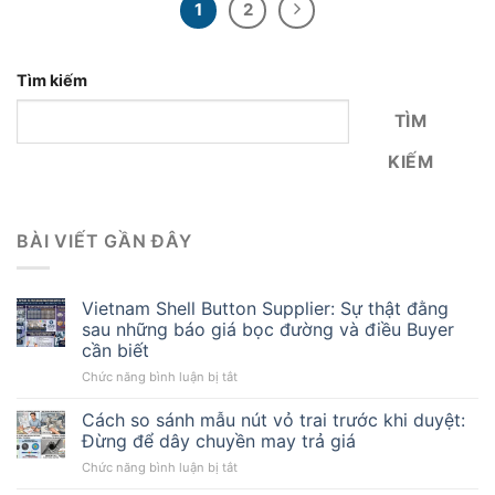
1
2
Tìm kiếm
TÌM
KIẾM
BÀI VIẾT GẦN ĐÂY
Vietnam Shell Button Supplier: Sự thật đằng
sau những báo giá bọc đường và điều Buyer
cần biết
ở
Chức năng bình luận bị tắt
Vietnam
Shell
Cách so sánh mẫu nút vỏ trai trước khi duyệt:
Button
Đừng để dây chuyền may trả giá
Supplier:
ở
Chức năng bình luận bị tắt
Sự
Cách
thật