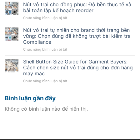
so
Nút vỏ trai cho đồng phục: Độ bền thực tế và
đằng
sánh
sau
bài toán lập kế hoạch reorder
mẫu
những
ở
Chức năng bình luận bị tắt
nút
báo
Nút
vỏ
giá
vỏ
Nút vỏ trai tự nhiên cho brand thời trang bền
trai
bọc
trai
trước
vững: Chọn đúng để không trượt bài kiểm tra
đường
cho
khi
và
Compliance
đồng
duyệt:
điều
ở
Chức năng bình luận bị tắt
phục:
Đừng
Buyer
Nút
Độ
để
cần
vỏ
bền
Shell Button Size Guide for Garment Buyers:
dây
biết
trai
thực
chuyền
Cách chọn size nút vỏ trai đúng cho đơn hàng
tự
tế
may
may mặc
nhiên
và
trả
ở
Chức năng bình luận bị tắt
cho
bài
giá
Shell
brand
toán
Button
thời
lập
Bình luận gần đây
Size
trang
kế
Guide
bền
hoạch
for
vững:
Không có bình luận nào để hiển thị.
reorder
Garment
Chọn
Buyers:
đúng
Cách
để
chọn
không
size
trượt
nút
bài