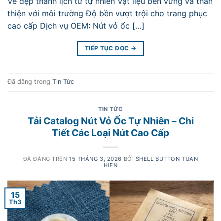
Vẻ đẹp thanh lịch từ tự nhiên Vật liệu bền vững và thân
thiện với môi trường Độ bền vượt trội cho trang phục
cao cấp Dịch vụ OEM: Nút vỏ ốc […]
TIẾP TỤC ĐỌC
→
Đã đăng trong
Tin Tức
TIN TỨC
Tải Catalog Nút Vỏ Ốc Tự Nhiên – Chi
Tiết Các Loại Nút Cao Cấp
ĐÃ ĐĂNG TRÊN
15 THÁNG 3, 2026
BỞI
SHELL BUTTON TUAN
HIEN
15
Th3