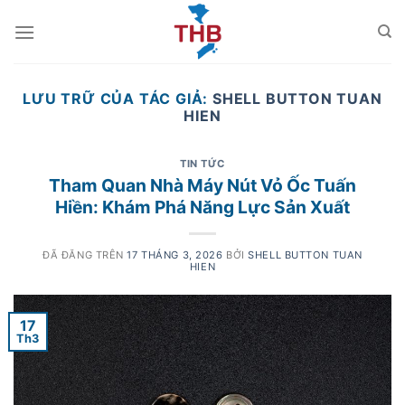
Chuyển
đến
nội
dung
LƯU TRỮ CỦA TÁC GIẢ:
SHELL BUTTON TUAN
HIEN
TIN TỨC
Tham Quan Nhà Máy Nút Vỏ Ốc Tuấn
Hiền: Khám Phá Năng Lực Sản Xuất
ĐÃ ĐĂNG TRÊN
17 THÁNG 3, 2026
BỞI
SHELL BUTTON TUAN
HIEN
17
Th3