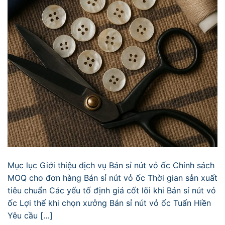
Mục lục Giới thiệu dịch vụ Bán sỉ nút vỏ ốc Chính sách
MOQ cho đơn hàng Bán sỉ nút vỏ ốc Thời gian sản xuất
tiêu chuẩn Các yếu tố định giá cốt lõi khi Bán sỉ nút vỏ
ốc Lợi thế khi chọn xưởng Bán sỉ nút vỏ ốc Tuấn Hiền
Yêu cầu […]