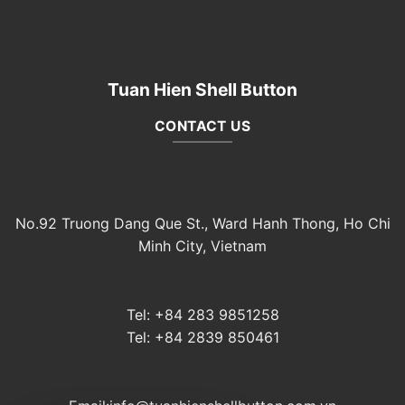
vỏ
kiểm
trai
tra
đúng
Compliance
cho
đơn
Tuan Hien Shell Button
hàng
may
mặc
CONTACT US
No.92 Truong Dang Que St., Ward Hanh Thong, Ho Chi
Minh City, Vietnam
Tel: +84 283 9851258
Tel: +84 2839 850461