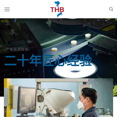
跳
到
内
容
-严格品质检验-
二十年匠心经验