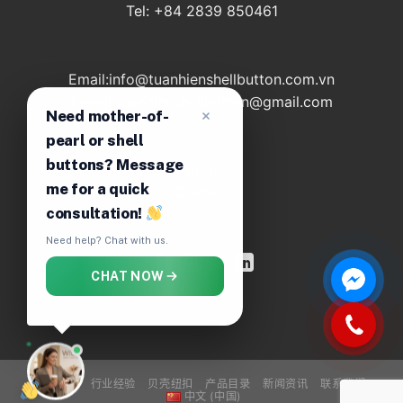
Tel: +84 2839 850461
Email:info@tuanhienshellbutton.com.vn
Email: tuanhienshellbutton@gmail.com
Need mother-of-
pearl or shell
buttons? Message
About
me for a quick
Contact
consultation!
Need help? Chat with us.
CHAT NOW
关于我们
行业经验
贝壳纽扣
产品目录
新闻资讯
联系我们
中文 (中国)